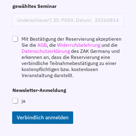
gewähltes Seminar
z
Mit Bestätigung der Reservierung akzeptieren
u
Sie die
AGB
, die
Widerrufsbelehrung
und die
s
Datenschutzerklärung
des ZAK Germany und
t
erkennen an, dass die Reservierung eine
i
verbindliche Teilnahmebestätigung zu einer
m
kostenpflichtigen bzw. kostenlosen
m
Veranstaltung darstellt.
u
n
g
Newsletter-Anmeldung
*
ja
Verbindlich anmelden