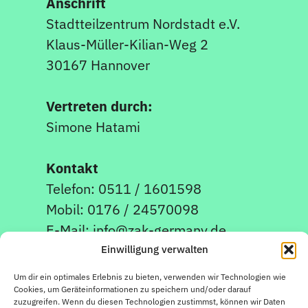
Anschrift
Stadtteilzentrum Nordstadt e.V.
Klaus-Müller-Kilian-Weg 2
30167 Hannover
Vertreten durch:
Simone Hatami
Kontakt
Telefon: 0511 / 1601598
Mobil: 0176 / 24570098
E-Mail: info@zak-germany.de
Einwilligung verwalten
Um dir ein optimales Erlebnis zu bieten, verwenden wir Technologien wie
Newsletter Anmeldung
Cookies, um Geräteinformationen zu speichern und/oder darauf
zuzugreifen. Wenn du diesen Technologien zustimmst, können wir Daten